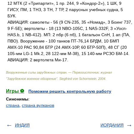
12 МТК (2 «Трипартит», 1 пр. 244, 9 «Кондор-2»), 1 ШК, 9
ГИСУ, ПМ, 1 ТНЗ, 3 ТН, 7 ТР, 2 парусных учебных судна, 5
БУК.
АВИАЦИЯ: самолеты - 56 (9 CN-235, 35 «Номад», 3 Боинг 737,
9 F-5E); вертолеты - 18 (13 NBO-105C, 1 NAS-332F, 3 «Уосп-
HAS.b, 1 NB-412). МП: 2 пбр (6 пб), 1 батальон СпН, 1 ап (ПА,
ПВО). Вооружение - 100 танков ПТ-76,14 БРДМ, 10 БМП
АМХ-10 РАС 90,84 БТР (24 АМХ-10Р, 60 БТР-50П), 48 СГ (20
105-мм LG-1 Mk.2, 28 122-мм М-38), 15 140-мм РСЗО БМ-14.
АВИАЦИЯ: 2 вертолета Ми-17.
Вооруженные силы зарубежных стран. — Первооисточник: журнал
"Зарубежное военное обозрение"
.
Siegfried von Schornstein
.
2004
.
Игры ⚽
Поможем решить контрольную работу
Синонимы
:
страна
,
страна вулканов
ИНДИЯ
ИОРДАНИЯ