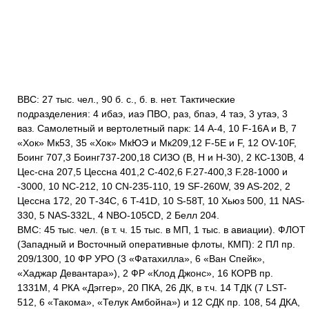
ВВС: 27 тыс. чел., 90 б. с., б. в. нет. Тактические
подразделения: 4 ибаэ, иаэ ПВО, раз, бпаэ, 4 таэ, 3 утаэ, 3
ваз. Самолетный и вертолетный парк: 14 А-4, 10 F-16A и В, 7
«Хок» Мк53, 35 «Хок» МкЮЭ и Мк209,12 F-5E и F, 12 OV-10F,
Боинг 707,3 Боинг737-200,18 СИЗО (В, Н и Н-30), 2 КС-130В, 4
Цес-сна 207,5 Цессна 401,2 С-402,6 F.27-400,3 F.28-1000 и
-3000, 10 NC-212, 10 CN-235-110, 19 SF-260W, 39 AS-202, 2
Цессна 172, 20 Т-34С, 6 T-41D, 10 S-58T, 10 Хьюз 500, 11 NAS-
330, 5 NAS-332L, 4 NBO-105CD, 2 Белл 204.
ВМС: 45 тыс. чел. (в т. ч. 15 тыс. в МП, 1 тыс. в авиации). ФЛОТ
(Западный и Восточный оперативные флоты, КМП): 2 ПЛ пр.
209/1300, 10 ФР УРО (3 «Фатахилла», 6 «Ван Спейк»,
«Хаджар Девантара»), 2 ФР «Клод Джонс», 16 КОРВ пр.
1331М, 4 РКА «Дэггер», 20 ПКА, 26 ДК, в т.ч. 14 ТДК (7 LST-
512, 6 «Такома», «Телук Амбойна») и 12 СДК пр. 108, 54 ДКА,