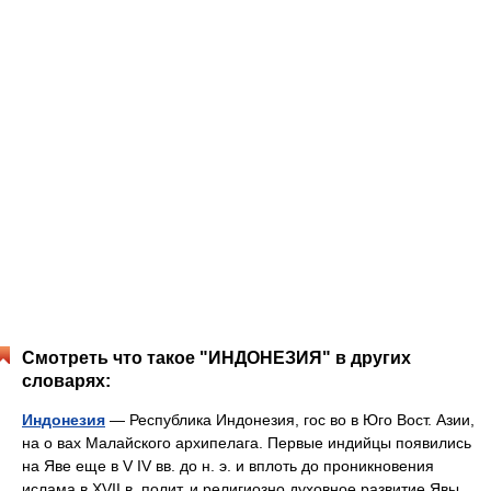
Смотреть что такое "ИНДОНЕЗИЯ" в других
словарях:
Индонезия
— Республика Индонезия, гос во в Юго Вост. Азии,
на о вах Малайского архипелага. Первые индийцы появились
на Яве еще в V IV вв. до н. э. и вплоть до проникновения
ислама в XVII в. полит, и религиозно духовное развитие Явы,